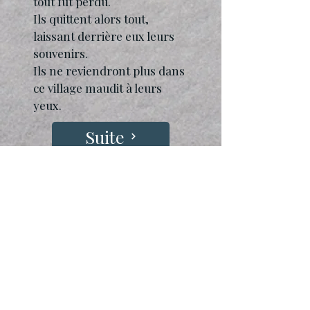
tout fut perdu.
Ils quittent alors tout,
laissant derrière eux leurs
souvenirs.
Ils ne reviendront plus dans
ce village maudit à leurs
yeux.
Suite
Home
Contact / Newsletters