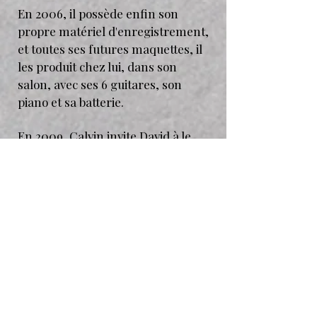
En 2006, il possède enfin son
propre matériel d'enregistrement,
et toutes ses futures maquettes, il
les produit chez lui, dans son
salon, avec ses 6 guitares, son
piano et sa batterie.
En 2009, Calvin invite David à le
suivre tout au long de sa dernière
tournée, et profite de l'occasion
pour un duo.
Comme si l'histoire se répétait, il
voit Calvin Russell se battre contre
la maladie.
Encore une fois, la maladie
l'emporte, il nous quitte le 3 avril
2011.